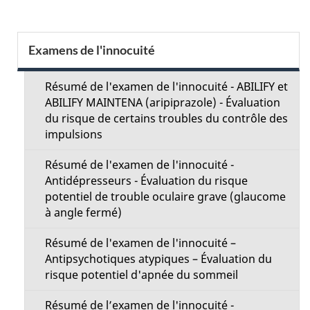
t
a
S
Examens de l'innocuité
i
e
l
Résumé de l'examen de l'innocuité - ABILIFY et
c
ABILIFY MAINTENA (aripiprazole) - Évaluation
s
du risque de certains troubles du contrôle des
t
impulsions
d
i
Résumé de l'examen de l'innocuité -
e
Antidépresseurs - Évaluation du risque
o
potentiel de trouble oculaire grave (glaucome
l
à angle fermé)
n
a
Résumé de l'examen de l'innocuité –
M
Antipsychotiques atypiques – Évaluation du
p
risque potentiel d'apnée du sommeil
e
a
Résumé de l’examen de l'innocuité -