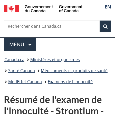
/
Sélec
EN
Passer
Passer
Passer
Passer
Government
au
à
au
à
de
of
contenu
«
menu
la
Canada
Recherche
Rechercher
principal
Au
de
version
Rec
la
dans
sujet
la
HTML
Canada.ca
du
section
simplifiée
langu
Menu
gouvernement
MENU
PRINCIPAL
»
Vous
Canada.ca
Ministères et organismes
êtes
Santé Canada
Médicaments et produits de santé
ici :
MedEffet Canada
Examens de l'innocuité
Résumé de l'examen de
l'innocuité - Strontium -