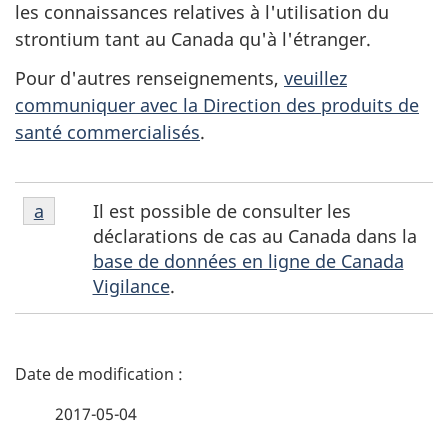
les connaissances relatives à l'utilisation du
strontium tant au Canada qu'à l'étranger.
Pour d'autres renseignements,
veuillez
communiquer avec la Direction des produits de
santé commercialisés
.
Notes
Il est possible de consulter les
Retour à la référence de la note de bas de page
a
de
déclarations de cas au Canada dans la
bas
base de données en ligne de Canada
de
Vigilance
.
page
a
D
é
2017-05-04