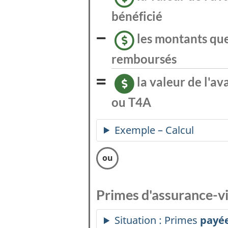
bénéficié
les montants qu
moins
remboursés
la valeur de l'av
est
égale
ou T4A
à
Exemple – Calcul
Primes
d'assurance-v
Situation : Primes
payé