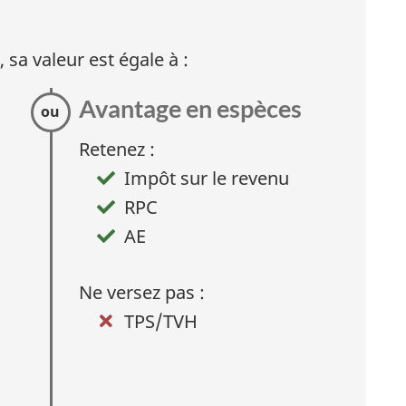
, sa valeur est égale à :
Avantage en espèces
:
O
Retenez :
p
Impôt sur le revenu
t
RPC
i
AE
o
Ne versez pas :
n
TPS/TVH
2