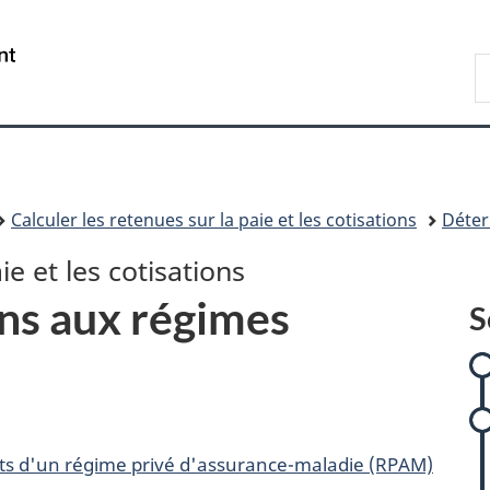
Passer
Passer
Passer
Passer
au
à
à
à
/
R
contenu
:
«
la
Government
A
principal
Calculer
Au
version
of
les
sujet
HTML
Canada
retenues
du
simplifiée
sur
gouvernement
la
»
Calculer les retenues sur la paie et les cotisations
Déter
paie
et
ie et les cotisations
les
ons aux régimes
cotisations
S
l
nts d'un régime privé d'assurance-maladie (RPAM)