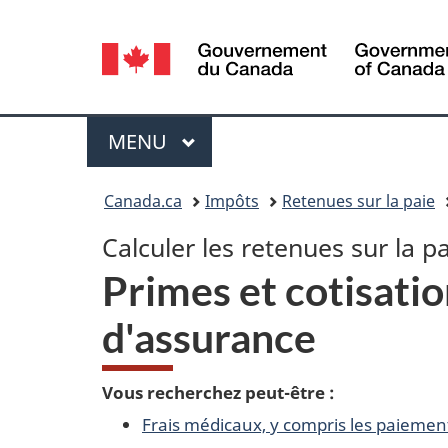
Sélection
de
la
Menu
MENU
PRINCIPAL
langue
Vous
Canada.ca
Impôts
Retenues sur la paie
êtes
Calculer les retenues sur la pa
ici :
Primes et cotisati
d'assurance
Vous recherchez peut-être :
Frais médicaux, y compris les paieme