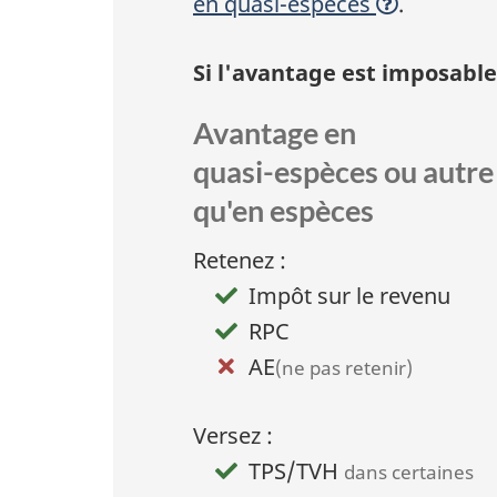
en quasi-espèces
.
Si l'avantage est imposable
Avantage en
quasi-espèces
ou autre
qu'en espèces
:
O
Retenez :
p
Impôt sur le revenu
t
RPC
i
AE
(ne pas retenir)
o
Versez :
n
TPS/TVH
dans certaines
1