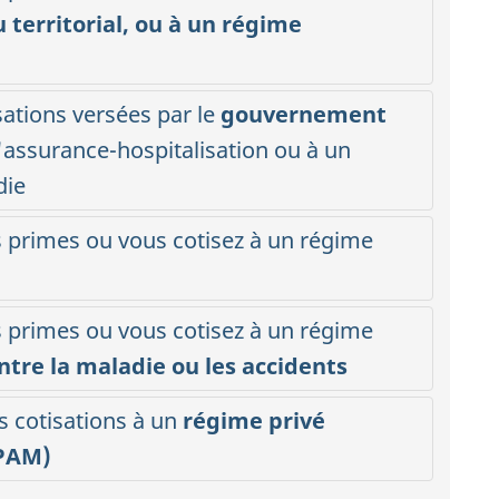
u territorial, ou à un régime
sations versées par le
gouvernement
'
assurance-hospitalisation
ou à un
i
die
s primes ou vous cotisez à un régime
s primes ou vous cotisez à un régime
t
ontre la maladie ou les accidents
l
s cotisations à un
régime privé
PAM)