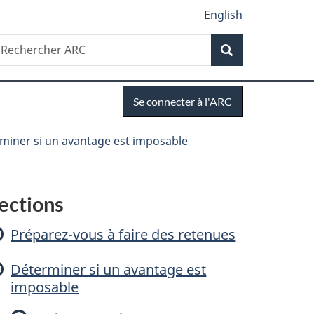
English
Recherche
echercher
Recherche
RC
Se
Se connecter à l'ARC
connecter
miner si un avantage est imposable
C
ections
a
Préparez-vous à faire des retenues
Déterminer si un avantage est
imposable
c