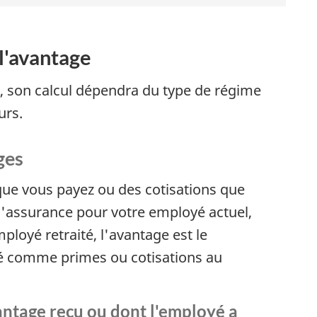
s
 l'avantage
, son calcul dépendra du type de régime
t
urs.
i
ges
s
que vous payez ou des cotisations que
d'assurance pour votre employé actuel,
t
loyé retraité, l'avantage est le
é comme primes ou cotisations au
i
vantage reçu ou dont l'employé a