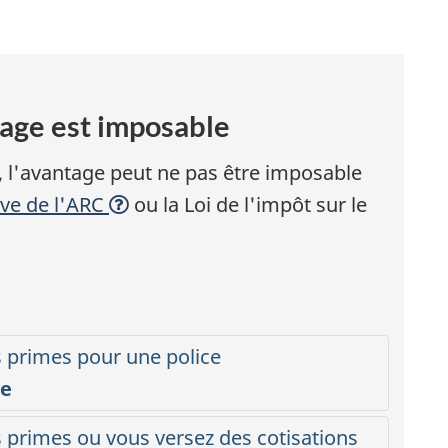
t
tage est imposable
n, l'avantage peut ne pas être imposable
ive de l'ARC
ou la Loi de l'impôt sur le
s
s
s primes pour une police
r
ve
l
s primes ou vous versez des cotisations