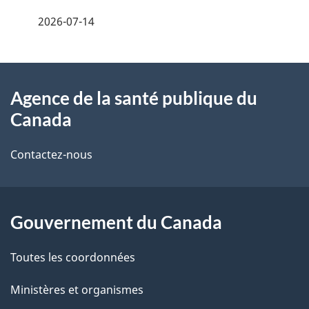
é
2026-07-14
t
À
a
Agence de la santé publique du
propos
i
Canada
de
l
Contactez-nous
ce
s
site
d
Gouvernement du Canada
e
l
Toutes les coordonnées
a
Ministères et organismes