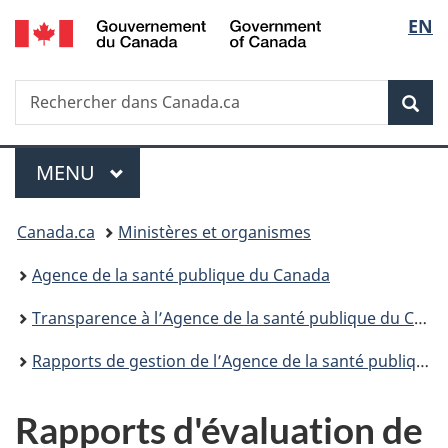
/
Sélec
EN
Passer
Passer
Passer
Government
au
à
à
de
of
contenu
«
la
Canada
Recherche
Rechercher
principal
Au
version
Rec
la
dans
sujet
HTML
Canada.ca
du
simplifiée
langu
Menu
gouvernement
MENU
PRINCIPAL
»
Vous
Canada.ca
Ministères et organismes
êtes
Agence de la santé publique du Canada
ici :
Transparence à l’Agence de la santé publique du Canada
Rapports de gestion de l’Agence de la santé publique du Canada
Rapports d'évaluation de