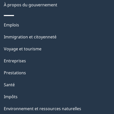
p
À propos du gouvernement
a
g
Thèmes
Emplois
et
e
Immigration et citoyenneté
sujets
Voyage et tourisme
Entreprises
Prestations
Santé
Impôts
Environnement et ressources naturelles