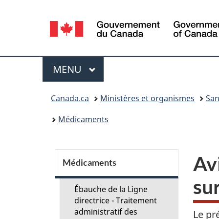
Sélection
de
la
Menu
MENU
PRINCIPAL
langue
Vous
Canada.ca
Ministères et organismes
San
êtes
Médicaments
ici :
S
Av
Médicaments
e
su
Ébauche de la Ligne
c
directrice - Traitement
administratif des
Le pr