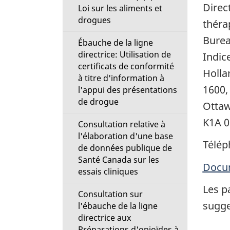
Direc
Loi sur les aliments et
drogues
théra
Burea
Ébauche de la ligne
directrice: Utilisation de
Indic
certificats de conformité
Holla
à titre d'information à
1600,
l'appui des présentations
de drogue
Ottaw
K1A 
Consultation relative à
l'élaboration d'une base
Télép
de données publique de
Santé Canada sur les
Docum
essais cliniques
Les p
Consultation sur
sugge
l'ébauche de la ligne
directrice aux
Préparations d'opioïdes à