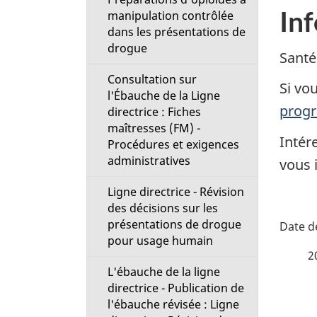
In
manipulation contrôlée
dans les présentations de
drogue
Santé
Consultation sur
Si vo
l'Ébauche de la Ligne
progr
directrice : Fiches
maîtresses (FM) -
Intér
Procédures et exigences
administratives
vous i
Ligne directrice - Révision
des décisions sur les
D
présentations de drogue
pour usage humain
é
2
L'ébauche de la ligne
t
directrice - Publication de
l'ébauche révisée : Ligne