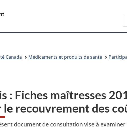
Passer
Passer
Passer
Passer
au
à
au
à
/
R
contenu
«
menu
la
Government
d
principal
Au
de
version
of
C
sujet
la
HTML
Canada
du
section
simplifiée
gouvernement
»
té Canada
Médicaments et produits de santé
Particip
is : Fiches maîtresses 20
r le recouvrement des co
ésent document de consultation vise à examiner 