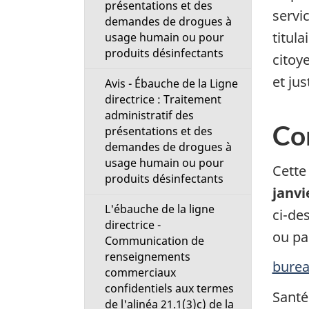
présentations et des
t
servi
demandes de drogues à
titul
usage humain ou pour
i
produits désinfectants
citoy
o
et ju
Avis - Ébauche de la Ligne
directrice : Traitement
n
administratif des
Co
présentations et des
M
demandes de drogues à
usage humain ou pour
e
Cette
produits désinfectants
janvi
n
L'ébauche de la ligne
ci-de
directrice -
u
ou par
Communication de
renseignements
burea
commerciaux
confidentiels aux termes
Santé
de l'alinéa 21.1(3)c) de la