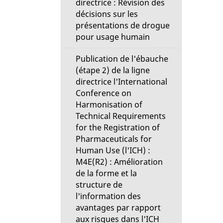
a
directrice : Révision des
décisions sur les
i
présentations de drogue
pour usage humain
l
Publication de l'ébauche
s
(étape 2) de la ligne
directrice l'International
d
Conference on
Harmonisation of
e
Technical Requirements
for the Registration of
l
Pharmaceuticals for
Human Use (l'ICH) :
M4E(R2) : Amélioration
a
de la forme et la
structure de
p
l'information des
avantages par rapport
a
aux risques dans l'ICH