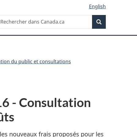
English
Recherche
echercher
Recherche
ans
anada.ca
ation du public et consultations
16 - Consultation
ûts
les nouveaux frais proposés pour les