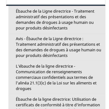
i
e
l
Ébauche de la Ligne directrice - Traitement
c
administratif des présentations et des
s
demandes de drogues à usage humain ou
t
pour produits désinfectants
d
i
Avis - Ébauche de la Ligne directrice :
e
Traitement administratif des présentations et
o
des demandes de drogues à usage humain ou
l
pour produits désinfectants
n
a
L'ébauche de la ligne directrice -
M
Communication de renseignements
p
commerciaux confidentiels aux termes de
e
l'alinéa 21.1(3)c) de la Loi sur les aliments et
a
drogues
n
g
u
Ébauche de la ligne directrice: Utilisation de
certificats de conformité à titre d'information
e