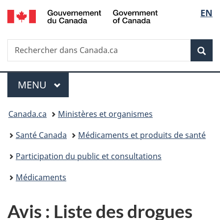
/
Sélec
EN
Passer
Passer
Passer
Passer
Government
au
à
au
à
de
of
contenu
«
menu
la
Canada
Recherche
Rechercher
principal
Au
de
version
Rec
la
dans
sujet
la
HTML
Canada.ca
du
section
simplifiée
langu
Menu
gouvernement
MENU
PRINCIPAL
»
Vous
Canada.ca
Ministères et organismes
êtes
Santé Canada
Médicaments et produits de santé
ici :
Participation du public et consultations
Médicaments
Avis : Liste des drogues