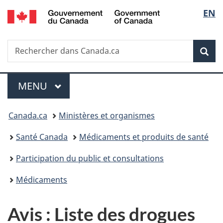
/
Sélec
EN
Passer
Passer
Passer
Passer
Government
au
à
au
à
de
of
contenu
«
menu
la
Canada
Recherche
Rechercher
principal
Au
de
version
Rec
la
dans
sujet
la
HTML
Canada.ca
du
section
simplifiée
langu
Menu
gouvernement
MENU
PRINCIPAL
»
Vous
Canada.ca
Ministères et organismes
êtes
Santé Canada
Médicaments et produits de santé
ici :
Participation du public et consultations
Médicaments
Avis : Liste des drogues