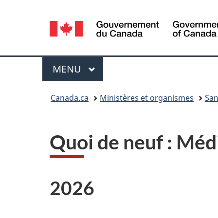
Sélection
de
la
Menu
MENU
PRINCIPAL
langue
Vous
Canada.ca
Ministères et organismes
San
êtes
ici :
Quoi de neuf : Méd
2026